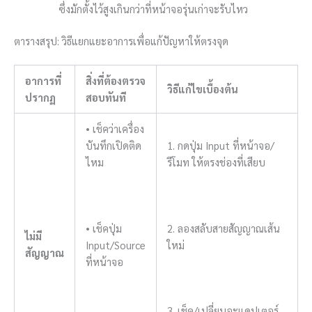
ซึ่งมักตั้งไว้สูงเกินกว่าที่หน้าจอรุ่นเก่าจะรับไหว
ตารางสรุป: วิธีแยกแยะอาการเพื่อแก้ปัญหาให้ตรงจุด
อาการที่
สิ่งที่ต้องตรวจ
วิธีแก้ไขเบื้องต้น
ปรากฏ
สอบทันที
• เช็คว่าเครื่อง
บันทึกเปิดติด
1. กดปุ่ม Input ที่หน้าจอ/
ไหม
รีโมท ให้ตรงช่องที่เสียบ
• เช็คปุ่ม
2. ลองสลับสายสัญญาณเส้น
ไม่มี
Input/Source
ใหม่
สัญญาณ
ที่หน้าจอ
3. เช็ค/เปลี่ยนอะแดปเตอร์