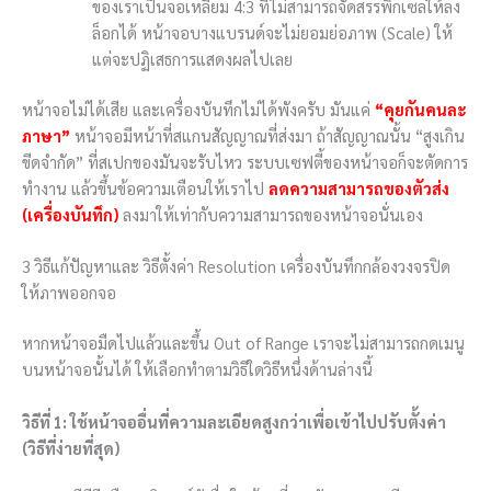
ของเราเป็นจอเหลี่ยม
4:3
ที่ไม่สามารถจัดสรรพิกเซลให้ลง
ล็อกได้ หน้าจอบางแบรนด์จะไม่ยอมย่อภาพ (Scale) ให้
แต่จะปฏิเสธการแสดงผลไปเลย
หน้าจอไม่ได้เสีย และเครื่องบันทึกไม่ได้พังครับ มันแค่
“คุยกันคนละ
ภาษา”
หน้าจอมีหน้าที่สแกนสัญญาณที่ส่งมา ถ้าสัญญาณนั้น “สูงเกิน
ขีดจำกัด” ที่สเปกของมันจะรับไหว ระบบเซฟตี้ของหน้าจอก็จะตัดการ
ทำงาน แล้วขึ้นข้อความเตือนให้เราไป
ลดความสามารถของตัวส่ง
(เครื่องบันทึก)
ลงมาให้เท่ากับความสามารถของหน้าจอนั่นเอง
3 วิธีแก้ปัญหาและ วิธีตั้งค่า Resolution เครื่องบันทึกกล้องวงจรปิด
ให้ภาพออกจอ
หากหน้าจอมืดไปแล้วและขึ้น Out of Range เราจะไม่สามารถกดเมนู
บนหน้าจอนั้นได้ ให้เลือกทำตามวิธีใดวิธีหนึ่งด้านล่างนี้
วิธีที่ 1: ใช้หน้าจออื่นที่ความละเอียดสูงกว่าเพื่อเข้าไปปรับตั้งค่า
(วิธีที่ง่ายที่สุด)