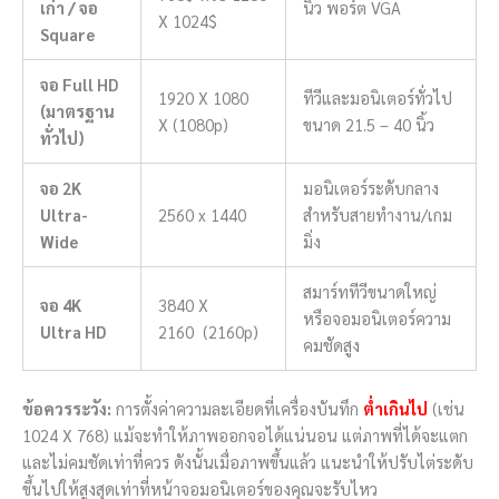
เก่า / จอ
นิ้ว พอร์ต VGA
X 1024$
Square
จอ Full HD
1920 X 1080
ทีวีและมอนิเตอร์ทั่วไป
(มาตรฐาน
X
(1080p)
ขนาด 21.5 – 40 นิ้ว
ทั่วไป)
จอ 2K
มอนิเตอร์ระดับกลาง
Ultra-
2560 x 1440
สำหรับสายทำงาน/เกม
Wide
มิ่ง
สมาร์ททีวีขนาดใหญ่
จอ 4K
3840 X
หรือจอมอนิเตอร์ความ
Ultra HD
2160
(2160p)
คมชัดสูง
ข้อควรระวัง:
การตั้งค่าความละเอียดที่เครื่องบันทึก
ต่ำเกินไป
(เช่น
1024 X 768
) แม้จะทำให้ภาพออกจอได้แน่นอน แต่ภาพที่ได้จะแตก
และไม่คมชัดเท่าที่ควร ดังนั้นเมื่อภาพขึ้นแล้ว แนะนำให้ปรับไต่ระดับ
ขึ้นไปให้สูงสุดเท่าที่หน้าจอมอนิเตอร์ของคุณจะรับไหว