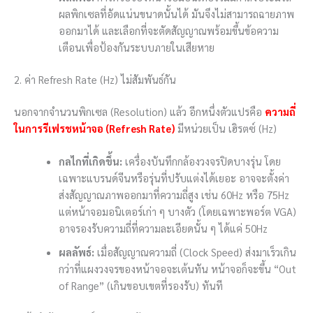
ผลพิกเซลที่อัดแน่นขนาดนั้นได้ มันจึงไม่สามารถฉายภาพ
ออกมาได้ และเลือกที่จะตัดสัญญาณพร้อมขึ้นข้อความ
เตือนเพื่อป้องกันระบบภายในเสียหาย
2. ค่า Refresh Rate (Hz) ไม่สัมพันธ์กัน
นอกจากจำนวนพิกเซล (Resolution) แล้ว อีกหนึ่งตัวแปรคือ
ความถี่
ในการรีเฟรชหน้าจอ (Refresh Rate)
มีหน่วยเป็น เฮิรตซ์ (Hz)
กลไกที่เกิดขึ้น:
เครื่องบันทึกกล้องวงจรปิดบางรุ่น โดย
เฉพาะแบรนด์จีนหรือรุ่นที่ปรับแต่งได้เยอะ อาจจะตั้งค่า
ส่งสัญญาณภาพออกมาที่ความถี่สูง เช่น 60Hz หรือ 75Hz
แต่หน้าจอมอนิเตอร์เก่า ๆ บางตัว (โดยเฉพาะพอร์ต VGA)
อาจรองรับความถี่ที่ความละเอียดนั้น ๆ ได้แค่ 50Hz
ผลลัพธ์:
เมื่อสัญญาณความถี่ (Clock Speed) ส่งมาเร็วเกิน
กว่าที่แผงวงจรของหน้าจอจะเต้นทัน หน้าจอก็จะขึ้น “Out
of Range” (เกินขอบเขตที่รองรับ) ทันที