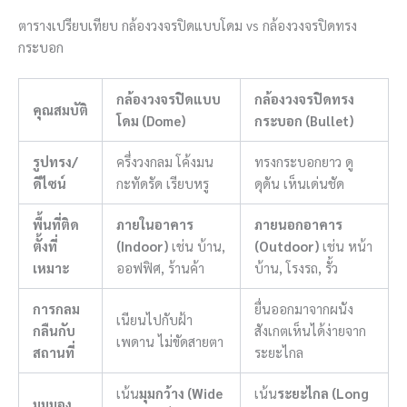
ตารางเปรียบเทียบ กล้องวงจรปิดแบบโดม vs กล้องวงจรปิดทรง
กระบอก
กล้องวงจรปิดแบบ
กล้องวงจรปิดทรง
คุณสมบัติ
โดม (Dome)
กระบอก (Bullet)
รูปทรง/
ครึ่งวงกลม โค้งมน
ทรงกระบอกยาว ดู
ดีไซน์
กะทัดรัด เรียบหรู
ดุดัน เห็นเด่นชัด
พื้นที่ติด
ภายในอาคาร
ภายนอกอาคาร
ตั้งที่
(Indoor)
เช่น บ้าน,
(Outdoor)
เช่น หน้า
เหมาะ
ออฟฟิศ, ร้านค้า
บ้าน, โรงรถ, รั้ว
การกลม
ยื่นออกมาจากผนัง
เนียนไปกับฝ้า
กลืนกับ
สังเกตเห็นได้ง่ายจาก
เพดาน ไม่ขัดสายตา
สถานที่
ระยะไกล
เน้น
มุมกว้าง (Wide
เน้น
ระยะไกล (Long
มุมมอง