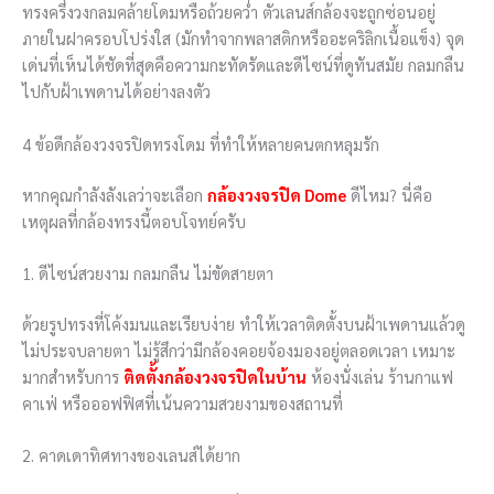
ทรงครึ่งวงกลมคล้ายโดมหรือถ้วยคว่ำ ตัวเลนส์กล้องจะถูกซ่อนอยู่
ภายในฝาครอบโปร่งใส (มักทำจากพลาสติกหรืออะคริลิกเนื้อแข็ง) จุด
เด่นที่เห็นได้ชัดที่สุดคือความกะทัดรัดและดีไซน์ที่ดูทันสมัย กลมกลืน
ไปกับฝ้าเพดานได้อย่างลงตัว
4 ข้อดีกล้องวงจรปิดทรงโดม ที่ทำให้หลายคนตกหลุมรัก
หากคุณกำลังลังเลว่าจะเลือก
กล้องวงจรปิด Dome
ดีไหม? นี่คือ
เหตุผลที่กล้องทรงนี้ตอบโจทย์ครับ
1. ดีไซน์สวยงาม กลมกลืน ไม่ขัดสายตา
ด้วยรูปทรงที่โค้งมนและเรียบง่าย ทำให้เวลาติดตั้งบนฝ้าเพดานแล้วดู
ไม่ประจบลายตา ไม่รู้สึกว่ามีกล้องคอยจ้องมองอยู่ตลอดเวลา เหมาะ
มากสำหรับการ
ติดตั้งกล้องวงจรปิดในบ้าน
ห้องนั่งเล่น ร้านกาแฟ
คาเฟ่ หรือออฟฟิศที่เน้นความสวยงามของสถานที่
2. คาดเดาทิศทางของเลนส์ได้ยาก