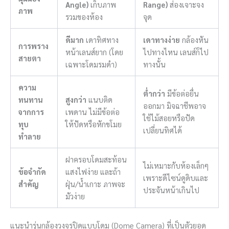
Angle)
เก็บภาพ
Range)
ส่องเจาะจง
ภาพ
รวมของห้อง
จุด
ดีมาก
เดาทิศทาง
เดาทางง่าย
กล้องหัน
การพราง
หน้าเลนส์ยาก (โดย
ไปทางไหน เลนส์ก็ไป
สายตา
เฉพาะโดมรมดำ)
ทางนั้น
ความ
ต่ำกว่า
มีข้อต่อยื่น
ทนทาน
สูงกว่า
แนบติด
ออกมา มิจฉาชีพอาจ
จากการ
เพดาน ไม่มีข้อต่อ
ใช้ไม้สอยหรือปัด
ทุบ
ให้ปัดหรือหักขโมย
เปลี่ยนทิศได้
ทำลาย
ฝาครอบโดมสะท้อน
ไม่เหมาะกับห้องเล็กๆ
ข้อจำกัด
แสงไฟง่าย และถ้า
เพราะดีไซน์ดูดิบและ
สำคัญ
ฝุ่น/น้ำเกาะ ภาพจะ
ประจันหน้าเกินไป
มัวง่าย
แนะนำรุ่นกล้องวงจรปิดแบบโดม (Dome Camera) ที่เป็นตัวยอด