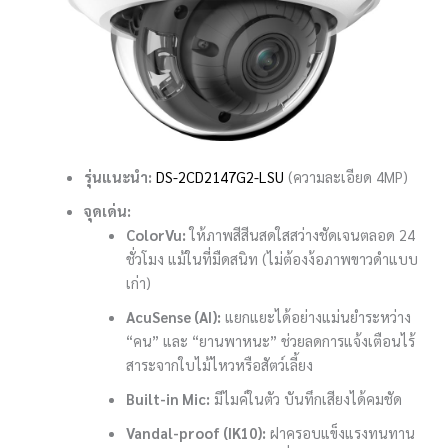
รุ่นแนะนำ:
DS-2CD2147G2-LSU
(ความละเอียด 4MP)
จุดเด่น:
ColorVu:
ให้ภาพสีสีนสดใสสว่างชัดเจนตลอด 24
ชั่วโมง แม้ในที่มืดสนิท (ไม่ต้องง้อภาพขาวดำแบบ
เก่า)
AcuSense (AI):
แยกแยะได้อย่างแม่นยำระหว่าง
“คน” และ “ยานพาหนะ” ช่วยลดการแจ้งเตือนไร้
สาระจากใบไม้ไหวหรือสัตว์เลี้ยง
Built-in Mic:
มีไมค์ในตัว บันทึกเสียงได้คมชัด
Vandal-proof (IK10):
ฝาครอบแข็งแรงทนทาน