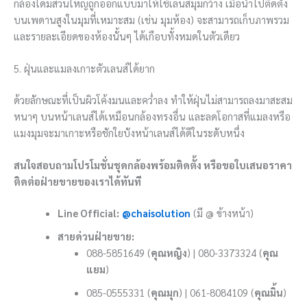
กล้องโดมส่วนใหญ่ถูกออกแบบมาให้ใช้เลนส์มุมกว้าง เมื่อนำไปติดตั้ง
บนเพดานสูงในมุมที่เหมาะสม (เช่น มุมห้อง) จะสามารถเก็บภาพรวม
และรายละเอียดของห้องนั้นๆ ได้เกือบทั้งหมดในตัวเดียว
5. ฝุ่นและแมลงเกาะตัวเลนส์ได้ยาก
ด้วยลักษณะที่เป็นผิวโค้งมนและคว่ำลง ทำให้ฝุ่นไม่สามารถลงมาสะสม
หนาๆ บนหน้าเลนส์ได้เหมือนกล้องทรงอื่น และลดโอกาสที่แมลงหรือ
แมงมุมจะมาเกาะหรือชักใยบังหน้าเลนส์ได้ดีในระดับหนึ่ง
สนใจสอบถามโปรโมชั่นชุดกล้องพร้อมติดตั้ง หรือขอใบเสนอราคา
ติดต่อฝ่ายขายของเราได้ทันที
Line Official:
@chaisolution
(มี @ ข้างหน้า)
สายด่วนฝ่ายขาย:
088-5851649 (
คุณหญิง
) | 080-3373324 (
คุณ
แยม
)
085-0555331 (
คุณมุก
) | 061-8084109 (
คุณมิ้น
)