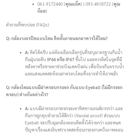
061-9172440 (
คุณแม็ค
) | 093-4918722 (
คุณ
ก็อต
)
คำถามที่พบบ่อย (FAQs)
Q: กล้องวงจรปิดแบบโดม ติดตั้งภายนอกอาคารได้ไหม?
A:
ติดได้ครับ แต่ต้องเลือกเลือกรุ่นที่ระบุมาตรฐานกันน้ำ
กันฝุ่นระดับ
IP66 หรือ IP67
ขึ้นไป และควรติดในจุดที่มี
หลังคาหรือชายคาช่วยบังแดดบังฝน เพื่อป้องกันคราบน้ำ
และแสงแดดสะท้อนฝาครอบโดมซึ่งอาจทำให้ภาพมัว
Q: กล้องโดมแบบมีฝาครอบกระจก กับแบบ Eyeball (ไม่มีกระจก
ครอบ) ต่างกันอย่างไร?
A:
แบบมีฝาครอบกระจกจะเดาทิศทางเลนส์ยากกว่า และ
กันการถูกทุบทำลายได้ดีกว่า (Vandal-proof) ส่วนแบบ
Eyeball จะปรับมุมกล้องตอนติดตั้งได้ง่ายกว่า และหมด
ปัญหาเรื่องแสงอินฟราเรดสะท้อนกระจกบดบังภาพตอน